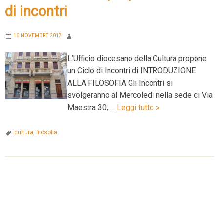
di incontri
16 NOVEMBRE 2017
L’Ufficio diocesano della Cultura propone
un Ciclo di Incontri di INTRODUZIONE
ALLA FILOSOFIA Gli Incontri si
svolgeranno al Mercoledì nella sede di Via
L’Ufficio
Maestra 30, …
Leggi tutto
»
Cultura
propone
cultura
,
filosofia
un
ciclo
di
P
incontri
o
s
t