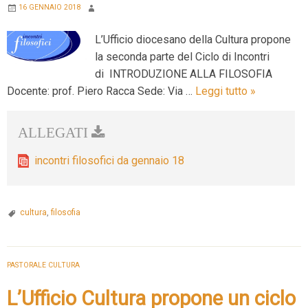
16 GENNAIO 2018
L’Ufficio diocesano della Cultura propone
la seconda parte del Ciclo di Incontri
di INTRODUZIONE ALLA FILOSOFIA
Seconda
Docente: prof. Piero Racca Sede: Via …
Leggi tutto
»
parte
del Ciclo
di
Incontri
incontri filosofici da gennaio 18
di INTROD
ALLA
FILOSOFIA
cultura
,
filosofia
PASTORALE CULTURA
L’Ufficio Cultura propone un ciclo